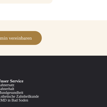
min vereinbaren
nser Service
ahnersatz
ahnerhalt
undgesundheit
sthetische Zahnheilkunde
MD in Bad Soden