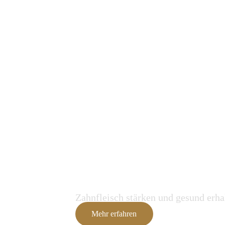
Parodontologie
Zahnfleisch stärken und gesund erha
Mehr erfahren