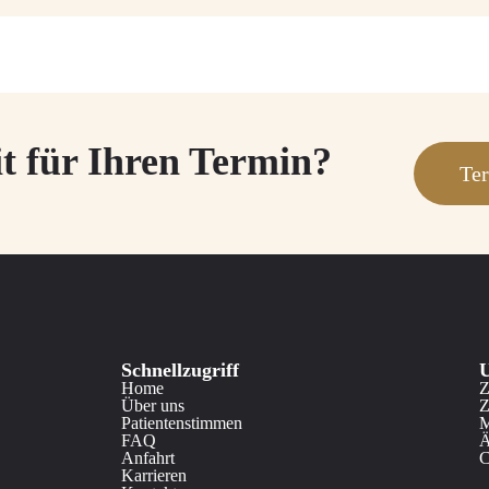
it für Ihren Termin?
Ter
Schnellzugriff
U
Home
Z
Über uns
Z
Patientenstimmen
M
FAQ
Ä
Anfahrt
C
Karrieren